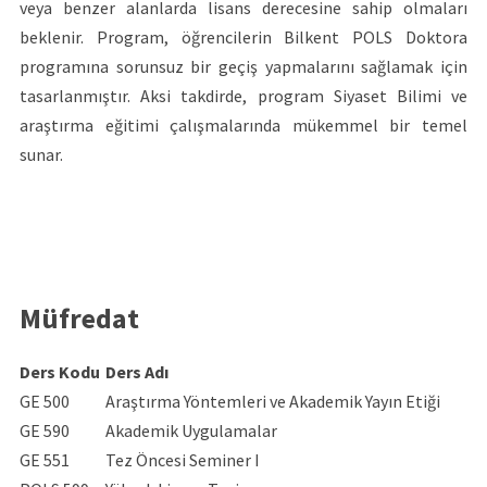
veya benzer alanlarda lisans derecesine sahip olmaları
beklenir. Program, öğrencilerin Bilkent POLS Doktora
programına sorunsuz bir geçiş yapmalarını sağlamak için
tasarlanmıştır. Aksi takdirde, program Siyaset Bilimi ve
araştırma eğitimi çalışmalarında mükemmel bir temel
sunar.
Müfredat
Ders Kodu
Ders Adı
GE 500
Araştırma Yöntemleri ve Akademik Yayın Etiği
GE 590
Akademik Uygulamalar
GE 551
Tez Öncesi Seminer I