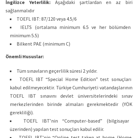
İngilizce Yeterlilik:
Aşağıdaki şartlardan en az biri
sağlanmalıdır
TOEFL IBT: 87/120 veya 4.5/6
IELTS (ortalama minimum 6.5 ve her bölümden
minimum 5.5)
Bilkent PAE (minimum C)
Önemli Hususlar:
Tüm sınavların geçerlilik süresi 2 yıldır.
TOEFL IBT “Special Home Edition” test sonuçları
kabul edilmeyecektir. Türkiye Cumhuriyeti vatandaşlarının
TOEFL IBT sınavını devlet üniversitelerindeki sınav
merkezlerinden birinde almaları gerekmektedir (YÖK
gerekliliği).
TOEFL IBT’nin “Computer-based” (bilgisayar
üzerinden) yapılan test sonuçları kabul edilir.
TOEFL IBT’nin “Online test taken at home (Home